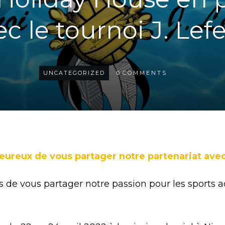
c le tournoi J. Lefe
UNCATEGORIZED
0
COMMENTS
reux de vous partager notre partenariat avec l
us de vous partager notre passion pour les sports 