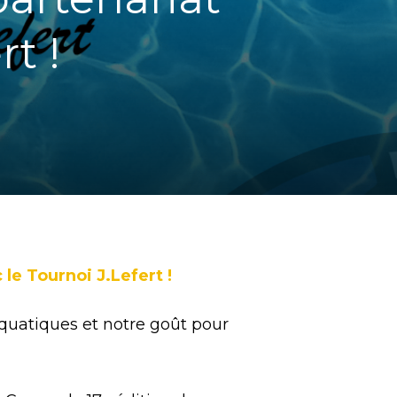
rt !
e Tournoi J.Lefert !
aquatiques et notre goût pour