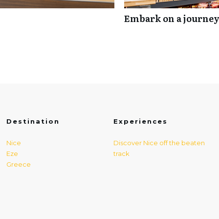
Embark on a journey 
Destination
Experiences
Nice
Discover Nice off the beaten
Eze
track
Greece